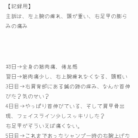
【記録用】
主訴は、左上腕の痺れ、頭が重い、右足甲の膨ら
みの痛み
初日→全身の筋肉痛、倦怠感
翌日→筋肉痛少し、右上腕痺れなくなる、頭軽い
3日目→右肩背部にある鍼の跡の痒み、なんか首伸
びた？気のせい？
4日目→やっぱり首伸びている、そして肩甲骨出
現、フェイスライン少しスッキリした？
右足甲がそういえば痛くない。
5日目→これまであったシャンプー時の右腕上げた